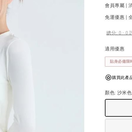
會員專屬 | 
免運優惠 | 全
總分:
0
-
0
適用優惠
貼身必備限
購買此產品可獲
顏色
: 沙米色