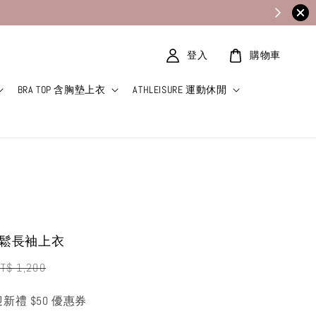
登入
購物車
BRA TOP 含胸墊上衣
ATHLEISURE 運動休閒
T 寬鬆長袖上衣
egular
T$ 1,200
rice
迎新禮 $50 優惠券