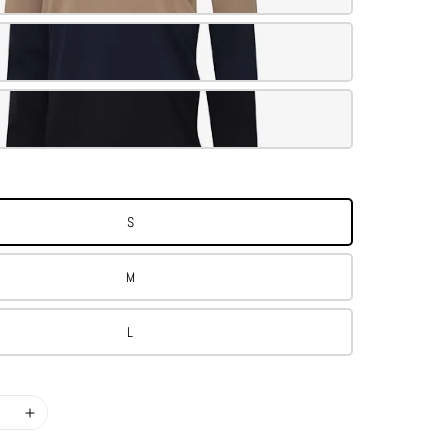
S
M
L