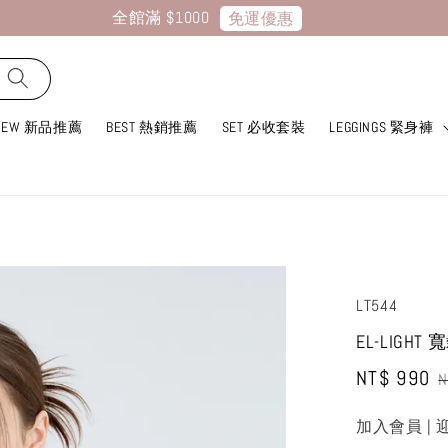
全館滿 $1000
免運優惠
NEW 新品推薦
BEST 熱銷推薦
SET 必收套裝
LEGGINGS 緊身褲
LT544
EL-LIGH
Sale
NT$ 990
R
N
price
p
加入會員 | 