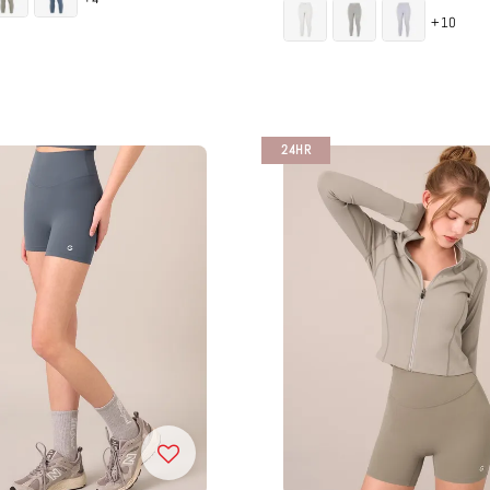
price
price
+10
24HR