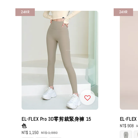
24HR
24HR
EL-FLEX Pro 3D零剪裁緊身褲 15
EL-FL
色
Sale
NT$ 908
R
N
price
p
Sale
NT$ 1,150
Regular
NT$ 1,980