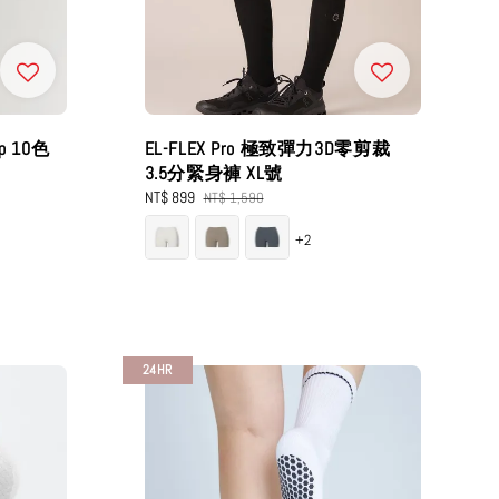
op 10色
EL-FLEX Pro 極致彈力3D零剪裁
3.5分緊身褲 XL號
Sale
NT$ 899
Regular
NT$ 1,590
price
price
+2
24HR