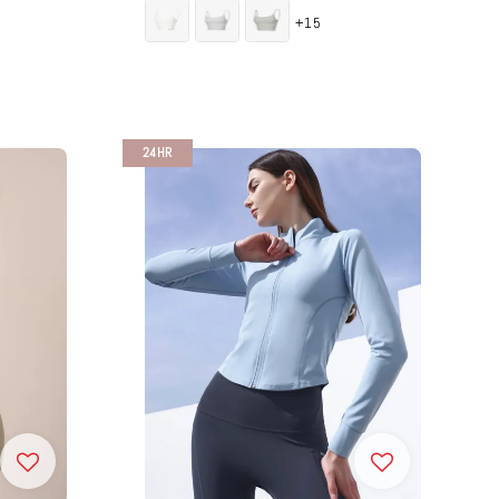
price
price
+15
24HR