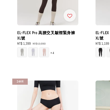
EL-FLEX Pro 高腰交叉皺褶緊身褲
EL-FL
XL號
XL號
Sale
NT$ 1,399
Regular
Sale
NT$ 1,199
NT$ 2,390
price
price
price
+4
24HR