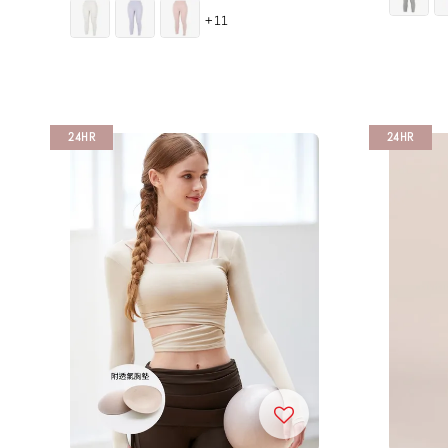
price
price
+11
24HR
24HR