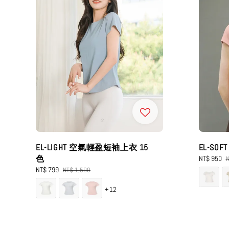
EL-LIGHT 空氣輕盈短袖上衣 15
EL-SO
色
Sale
NT$ 950
R
N
price
p
Sale
NT$ 799
Regular
NT$ 1,590
price
price
+12