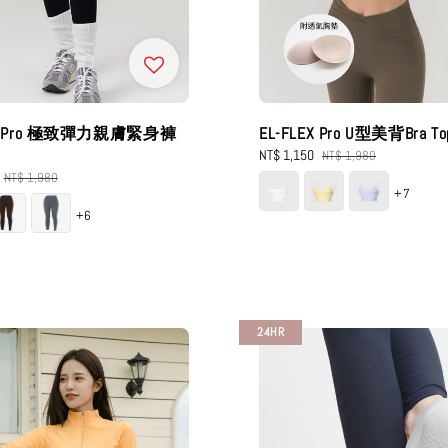
EX Pro 極致彈力親膚緊身褲
EL-FLEX Pro U型美背Bra T
Sale
NT$ 1,150
Regular
NT$ 1,980
price
price
Regular
NT$ 1,980
+7
price
+6
24HR