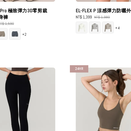
EX Pro 極致彈力3D零剪裁
EL-FLEX P 涼感彈力防曬
緊身褲
Sale
NT$ 1,399
Regular
NT$ 1,980
price
price
egular
T$ 1,590
+4
rice
+2
24HR