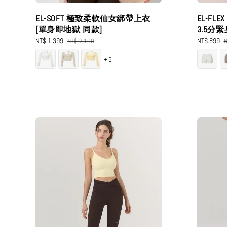
EL-SOFT 極致柔軟仙女綁帶上衣
EL-FL
[單身即地獄 同款]
3.5分
Sale
NT$ 1,399
Regular
Sale
NT$ 899
R
NT$ 2,100
N
price
price
price
p
+5