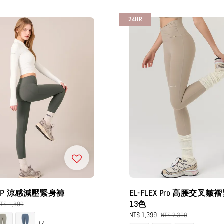
24HR
EX P 涼感減壓緊身褲
EL-FLEX Pro 高腰交叉
13色
egular
T$ 1,890
rice
Sale
NT$ 1,399
Regular
NT$ 2,390
+4