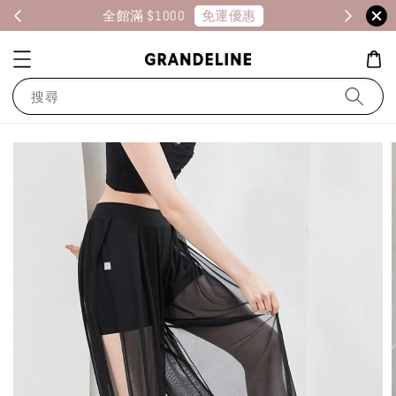
免運優惠
全館滿 $1000
消
搜尋