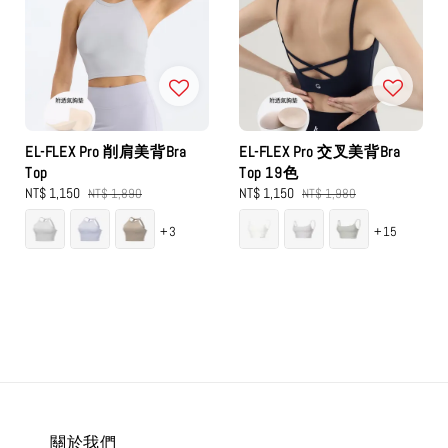
EL-FLEX Pro 削肩美背Bra
EL-FLEX Pro 交叉美背Bra
Top
Top 19色
Sale
NT$ 1,150
Regular
Sale
NT$ 1,150
Regular
NT$ 1,890
NT$ 1,980
price
price
price
price
+3
+15
關於我們