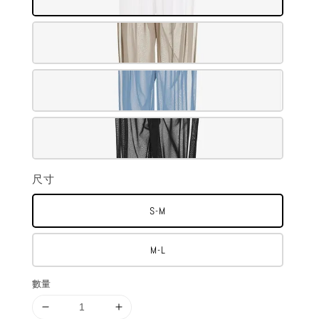
尺寸
S-M
M-L
數量