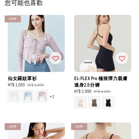
您可能也喜歡
24HR
仙女羅紋罩衫
EL-FLEX Pro 極致彈力親膚
Sale
NT$ 1,050
Regular
連身2.5分褲
NT$ 1,800
price
price
Sale
NT$ 2,999
Regular
NT$ 4,000
+2
price
price
24HR
24HR