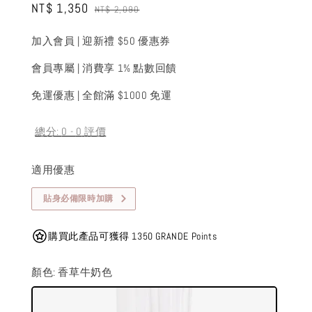
Sale
NT$ 1,350
Regular
NT$ 2,090
price
price
加入會員 | 迎新禮 $50 優惠券
會員專屬 | 消費享 1% 點數回饋
免運優惠 | 全館滿 $1000 免運
總分:
0
-
0
評價
適用優惠
貼身必備限時加購
購買此產品可獲得 1350 GRANDE Points
顏色
: 香草牛奶色