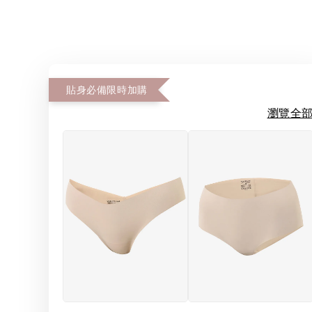
貼身必備限時加購
瀏覽全