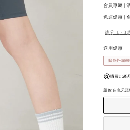
會員專屬 | 
免運優惠 | 全
總分:
0
-
0
適用優惠
貼身必備限
購買此產品可獲
顏色
: 白色天藍