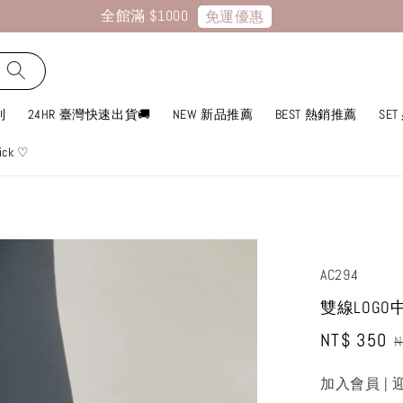
全館滿 $1000
免運優惠
列
24HR 臺灣快速出貨🚚
NEW 新品推薦
BEST 熱銷推薦
SE
ick ♡
AC294
雙線LOGO
Sale
NT$ 350
R
N
price
p
加入會員 | 