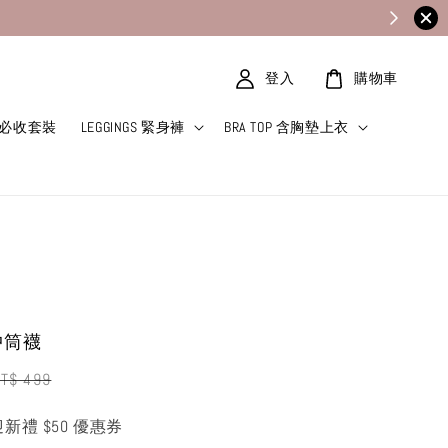
登入
購物車
T 必收套裝
LEGGINGS 緊身褲
BRA TOP 含胸墊上衣
中筒襪
egular
T$ 499
rice
迎新禮 $50 優惠券