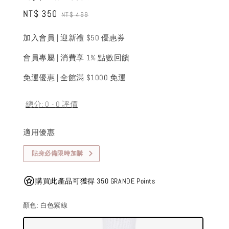
Sale
NT$ 350
Regular
NT$ 499
price
price
加入會員 | 迎新禮 $50 優惠券
會員專屬 | 消費享 1% 點數回饋
免運優惠 | 全館滿 $1000 免運
總分:
0
-
0
評價
適用優惠
貼身必備限時加購
購買此產品可獲得 350 GRANDE Points
顏色
: 白色紫線