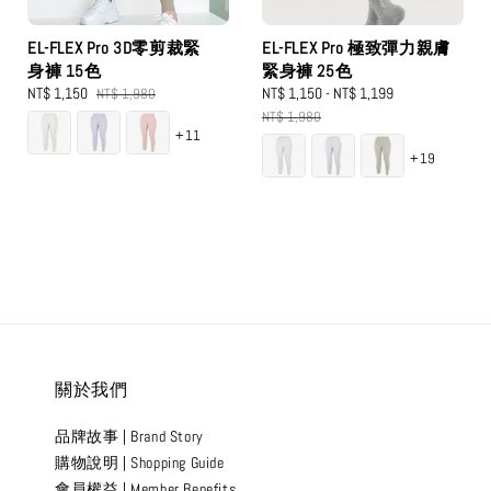
EL-FLEX Pro 3D零剪裁緊
EL-FLEX Pro 極致彈力親膚
身褲 15色
緊身褲 25色
Sale
NT$ 1,150
Regular
Sale
NT$ 1,150
-
NT$ 1,199
Regular
NT$ 1,980
price
price
price
price
NT$ 1,980
+11
+19
關於我們
品牌故事 | Brand Story
購物說明 | Shopping Guide
會員權益 | Member Benefits