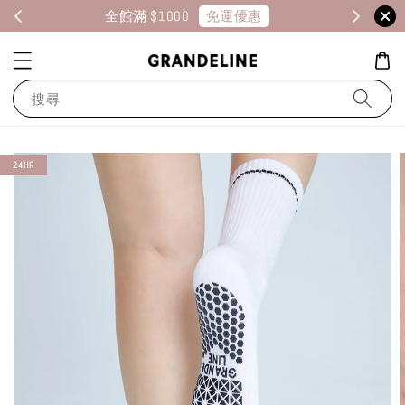
免運優惠
全館滿 $1000
消
搜尋
24HR