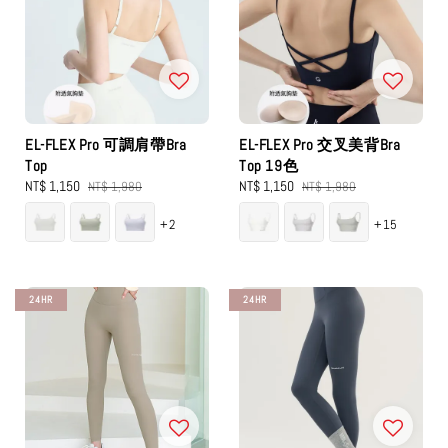
EL-FLEX Pro 可調肩帶Bra
EL-FLEX Pro 交叉美背Bra
Top
Top 19色
Sale
NT$ 1,150
Regular
Sale
NT$ 1,150
Regular
NT$ 1,980
NT$ 1,980
price
price
price
price
+2
+15
24HR
24HR