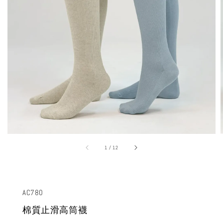
1
/
12
AC780
棉質止滑高筒襪