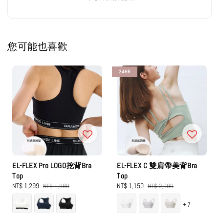
您可能也喜歡
24HR
EL-FLEX Pro LOGO挖背Bra
EL-FLEX C 雙肩帶美背Bra
Top
Top
Sale
NT$ 1,299
Regular
Sale
NT$ 1,150
Regular
NT$ 1,980
NT$ 2,000
price
price
price
price
+7