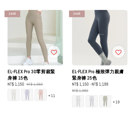
24HR
24HR
EL-FLEX Pro 3D零剪裁緊
EL-FLEX Pro 極致彈力親膚
身褲 15色
緊身褲 25色
Sale
NT$ 1,150
Regular
Sale
NT$ 1,150
-
NT$ 1,199
Regular
NT$ 1,980
price
price
price
price
NT$ 1,980
+11
+19