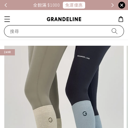
免運優惠
全館滿 $1000
消
搜尋
24HR