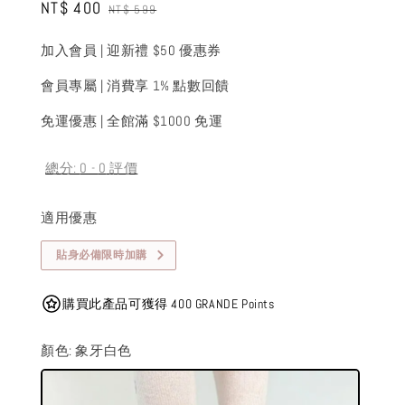
Sale
NT$ 400
Regular
NT$ 599
price
price
加入會員 | 迎新禮 $50 優惠券
會員專屬 | 消費享 1% 點數回饋
免運優惠 | 全館滿 $1000 免運
總分:
0
-
0
評價
適用優惠
貼身必備限時加購
購買此產品可獲得 400 GRANDE Points
顏色
: 象牙白色