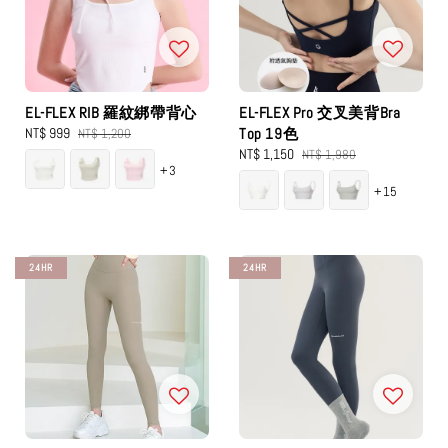
EL-FLEX RIB 羅紋綁帶背心
EL-FLEX Pro 交叉美背Bra
Sale
NT$ 999
Regular
Top 19色
NT$ 1,200
price
price
Sale
NT$ 1,150
Regular
NT$ 1,980
+3
price
price
+15
24HR
24HR