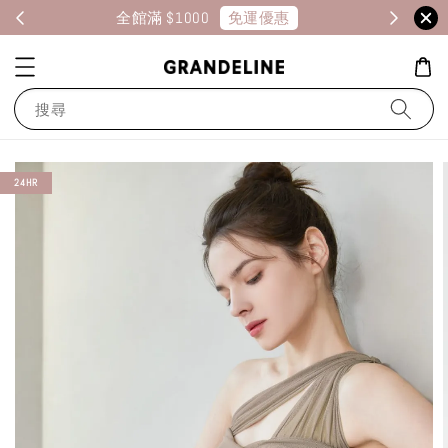
免運優惠
全館滿 $1000
消
搜尋
24HR