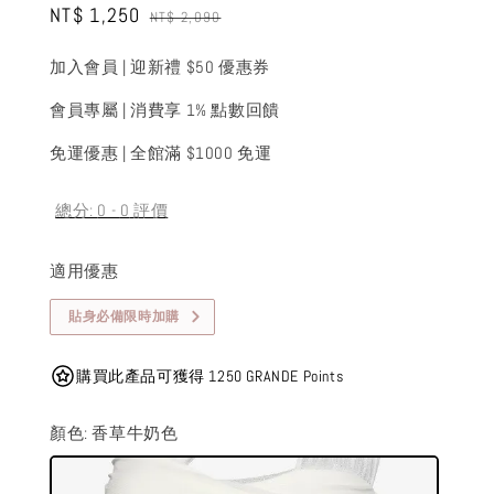
Sale
NT$ 1,250
Regular
NT$ 2,090
price
price
加入會員 | 迎新禮 $50 優惠券
會員專屬 | 消費享 1% 點數回饋
免運優惠 | 全館滿 $1000 免運
總分:
0
-
0
評價
適用優惠
貼身必備限時加購
購買此產品可獲得 1250 GRANDE Points
顏色
: 香草牛奶色