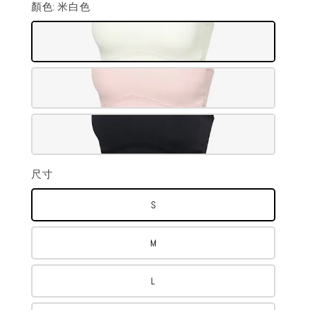
顏色
: 米白色
尺寸
S
M
L