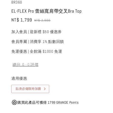
BR360
EL-FLEX Pro 蕾絲寬肩帶交叉Bra Top
Sale
NT$ 1,799
Regular
NT$ 2,500
price
price
加入會員 | 迎新禮 $50 優惠券
會員專屬 | 消費享 1% 點數回饋
免運優惠 | 全館滿 $1000 免運
總分:
0
-
0
評價
適用優惠
貼身必備限時加購
購買此產品可獲得 1799 GRANDE Points