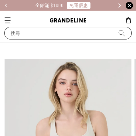
免運優惠
全館滿 $1000
消
搜尋