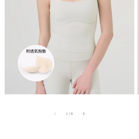
1
/
8