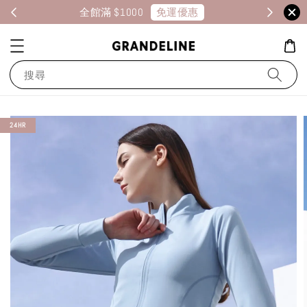
惠
會員專屬
消費享 1% 點數回饋
搜尋
24HR