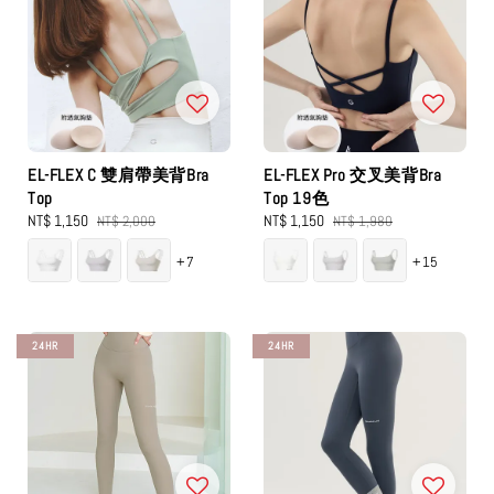
EL-FLEX C 雙肩帶美背Bra
EL-FLEX Pro 交叉美背Bra
Top
Top 19色
Sale
NT$ 1,150
Regular
Sale
NT$ 1,150
Regular
NT$ 2,000
NT$ 1,980
price
price
price
price
+7
+15
24HR
24HR