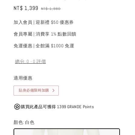
Sale
NT$ 1,399
Regular
NT$ 1,980
price
price
加入會員 | 迎新禮 $50 優惠券
會員專屬 | 消費享 1% 點數回饋
免運優惠 | 全館滿 $1000 免運
總分:
0
-
0
評價
適用優惠
貼身必備限時加購
購買此產品可獲得 1399 GRANDE Points
顏色
: 白色