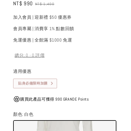
Sale
NT$ 990
Regular
NT$ 1,400
price
price
加入會員 | 迎新禮 $50 優惠券
會員專屬 | 消費享 1% 點數回饋
免運優惠 | 全館滿 $1000 免運
總分:
0
-
0
評價
適用優惠
貼身必備限時加購
購買此產品可獲得 990 GRANDE Points
顏色
: 白色