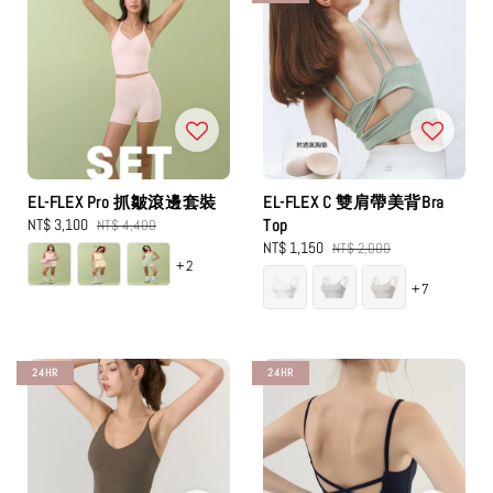
EL-FLEX Pro 抓皺滾邊套裝
EL-FLEX C 雙肩帶美背Bra
Sale
NT$ 3,100
Regular
Top
NT$ 4,400
price
price
Sale
NT$ 1,150
Regular
NT$ 2,000
+2
price
price
+7
24HR
24HR