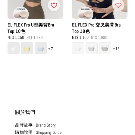
EL-FLEX Pro U型美背Bra
EL-FLEX Pro 交叉美背Bra
Top 10色
Top 19色
Sale
NT$ 1,150
Regular
Sale
NT$ 1,150
Regular
NT$ 1,980
NT$ 1,980
price
price
price
price
+7
+15
關於我們
品牌故事 | Brand Story
購物說明 | Shopping Guide