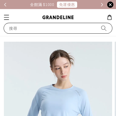
免運優惠
全館滿 $1000
消
搜尋