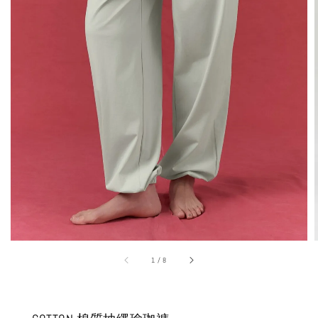
1
/
8