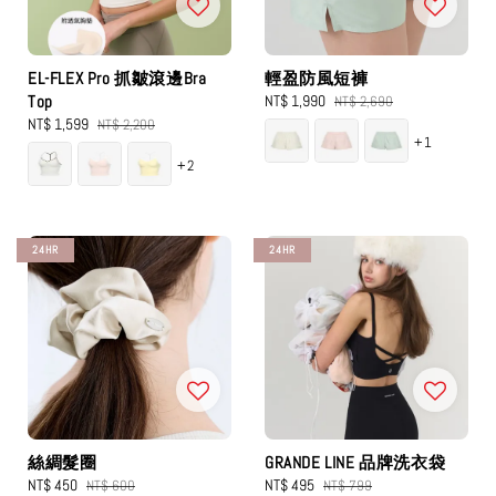
EL-FLEX Pro 抓皺滾邊Bra
輕盈防風短褲
Top
Sale
NT$ 1,990
Regular
NT$ 2,690
Sale
NT$ 1,599
Regular
price
price
NT$ 2,200
+1
price
price
+2
24HR
24HR
絲綢髮圈
GRANDE LINE 品牌洗衣袋
Sale
NT$ 450
Regular
Sale
NT$ 495
Regular
NT$ 600
NT$ 799