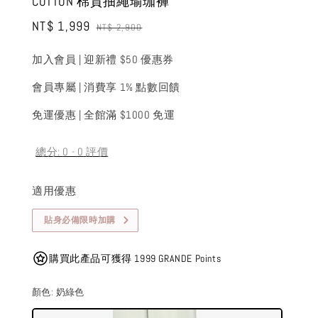
COTTON 棉質抽繩瑜珈褲
Sale
NT$ 1,999
Regular
NT$ 2,900
price
price
加入會員 | 迎新禮 $50 優惠券
會員專屬 | 消費享 1% 點數回饋
免運優惠 | 全館滿 $1000 免運
總分:
0
-
0
評價
適用優惠
貼身必備限時加購
購買此產品可獲得 1999 GRANDE Points
顏色
: 奶綠色