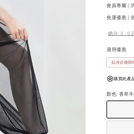
會員專屬 | 
免運優惠 | 全
總分:
0
-
0
適用優惠
貼身必備限
購買此產品可獲
顏色
: 香草