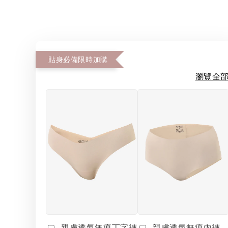
貼身必備限時加購
瀏覽全
親膚透氣無痕丁字褲
親膚透氣無痕內褲