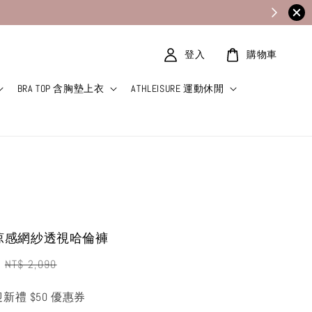
登入
購物車
BRA TOP 含胸墊上衣
ATHLEISURE 運動休閒
 P 涼感網紗透視哈倫褲
Regular
NT$ 2,090
price
迎新禮 $50 優惠券