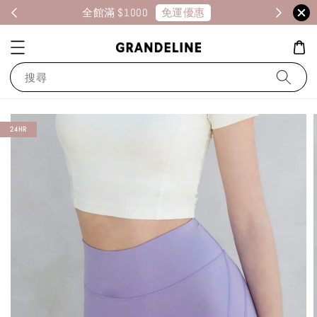
免運優惠
全館滿 $1000
消
搜尋
24HR