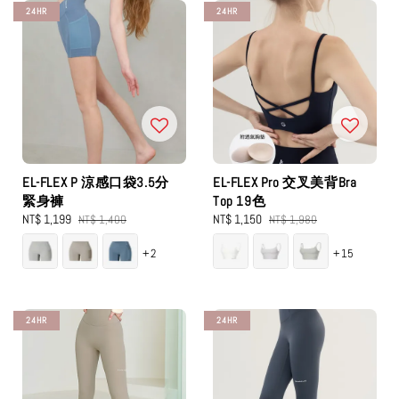
24HR
24HR
EL-FLEX P 涼感口袋3.5分
EL-FLEX Pro 交叉美背Bra
緊身褲
Top 19色
Sale
NT$ 1,199
Regular
Sale
NT$ 1,150
Regular
NT$ 1,400
NT$ 1,980
price
price
price
price
+2
+15
24HR
24HR