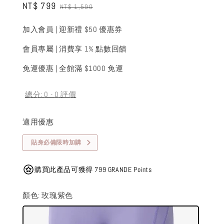
Sale
NT$ 799
Regular
NT$ 1,590
price
price
加入會員 | 迎新禮 $50 優惠券
會員專屬 | 消費享 1% 點數回饋
免運優惠 | 全館滿 $1000 免運
總分:
0
-
0
評價
適用優惠
貼身必備限時加購
購買此產品可獲得 799 GRANDE Points
顏色
: 玫瑰紫色