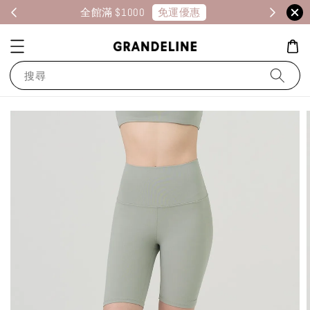
免運優惠
全館滿 $1000
消
搜尋