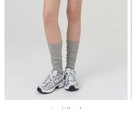
1
/
10