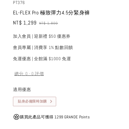
PT376
EL-FLEX Pro 極致彈力4.5分緊身褲
Sale
NT$ 1,299
Regular
NT$ 1,800
price
price
加入會員 | 迎新禮 $50 優惠券
會員專屬 | 消費享 1% 點數回饋
免運優惠 | 全館滿 $1000 免運
總分:
0
-
0
評價
適用優惠
貼身必備限時加購
購買此產品可獲得 1299 GRANDE Points