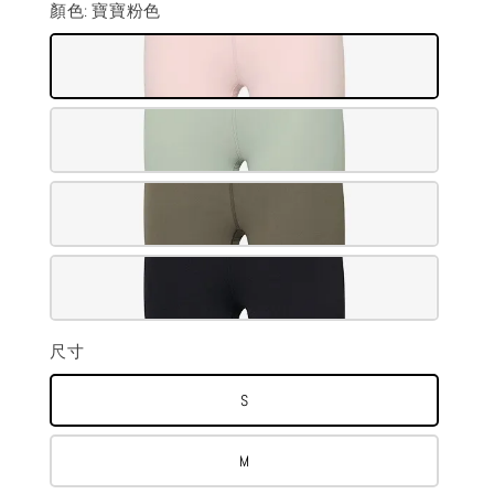
顏色
: 寶寶粉色
尺寸
S
M