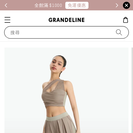
免運優惠
全館滿 $1000
消
搜尋