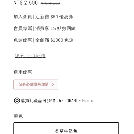
Sale
NT$ 2,590
Regular
NT$ 4,180
price
price
加入會員 | 迎新禮 $50 優惠券
會員專屬 | 消費享 1% 點數回饋
免運優惠 | 全館滿 $1000 免運
總分:
0
-
0
評價
適用優惠
貼身必備限時加購
購買此產品可獲得 2590 GRANDE Points
顏色
香草牛奶色